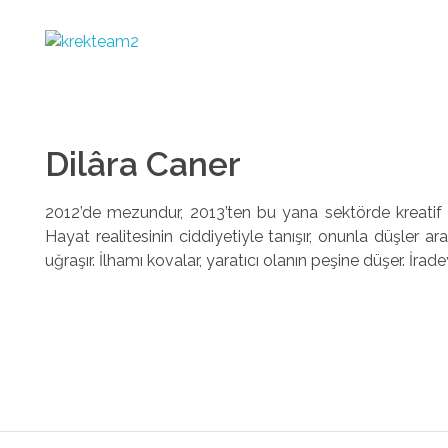
Krek Team
Görsel Proje Dükkanı
Dilâra Caner
2012’de mezundur, 2013’ten bu yana sektörde kreatif gr
Hayat realitesinin ciddiyetiyle tanışır, onunla düşler
uğraşır.
İlhamı kovalar, yaratıcı olanın peşine düşer. İr